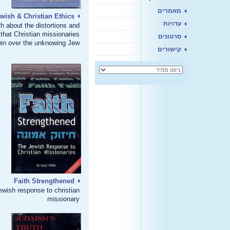
מאמרים
wish & Christian Ethics
עדויות
th about the distortions and
 that Christian missionaries
סרטונים
win over the unknowing Jew
קישורים
Faith Strengthened
ewish response to christian
missionary