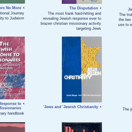
ers No More
The Disputation
Je
tional Journey
The most frank hard-hitting and
The tru
ity to Judaism
revealing Jewish response ever to
the lies
brazen christian missionary activity
use to 
targeting Jews
Response to
Jews and 'Jewish Christianity'
issionaries
The j
nary handbook