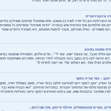
" וכי הם מותרים על-פי חוק, אך מחקו אותם לאחר הפנייה
רה אינקוויזיטורית
 החברתיות הינן כלי אדיר לשיח בין אנשים, אלא שמפעילי פורומים משיחיים בפייס
ים את סילופיהם ואת התרמית שיש בהגדרה "יהדות משיחית" ומסרסים כל אפשרות לדי
 הם משאירים - כאילו מטרתם, מעבר להפצת אמונתם, היא השחרת היהודים שומרי 
ית נפצעה בפיגוע
קו אללה אכבר, אני צעקתי 'ישוע, עזור לי'" – מרים וולדמן, המשיחית שנפצעה בפיג
 היא הגיעה לעין כרם במצב בינוני והובהלה לחדר הניתוח, ומאז היא משתוקקת לפ
אלוהים הצילו אותי. הוא המלאך שלי. אני רוצה להודות לו".
 יעקב – כפר אוריה נחשך
נר הנודע, יעקב דמקני רכש לאחרונה חלקה בכפר אוריה, מושב בשפלת יהודה, סמו
ם מנעיצת טלפיו של המיסיונר וחבורתו. במזכירות מרגיעים: "הוא הבטיח שהוא כבר 
לציין שמדובר בהבטחת שווא, שכן בימים האחרונים דמקני נראה בפעילות מיסיונרית
יים, נוצרים פנטקוסטלים, אדולף אייכמן, ומה שביניהם...