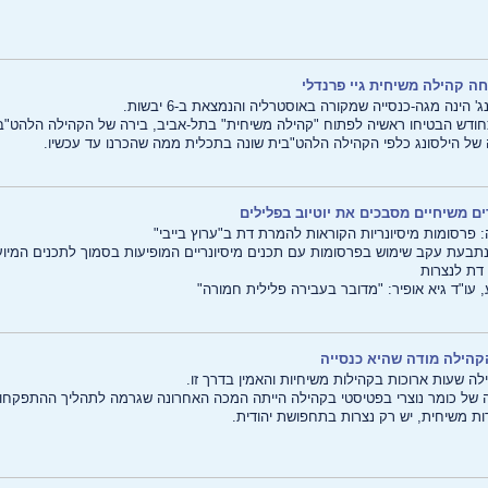
ה קהילה משיחית גיי פרנדלי
ג' הינה מגה-כנסייה שמקורה באוסטרליה והנמצאת ב-6 יבשות.
חודש הבטיחו ראשיה לפתוח "קהילה משיחית" בתל-אביב, בירה של הקהילה הלהט"בי
של הילסונג כלפי הקהילה הלהט"בית שונה בתכלית ממה שהכרנו עד עכשיו.
ים משיחיים מסבכים את יוטיוב בפלילים
 פרסומות מיסיונריות הקוראות להמרת דת ב"ערוץ בייבי"
 נתבעת עקב שימוש בפרסומות עם תכנים מיסיונריים המופיעות בסמוך לתכנים המיו
דת לנצרות
 עו"ד גיא אופיר: "מדובר בעבירה פלילית חמורה"
הילה מודה שהיא כנסייה
ילה שעות ארוכות בקהילות משיחיות והאמין בדרך זו.
של כומר נוצרי בפטיסטי בקהילה הייתה המכה האחרונה שגרמה לתהליך ההתפקחות
דות משיחית, יש רק נצרות בתחפושת יהודית.