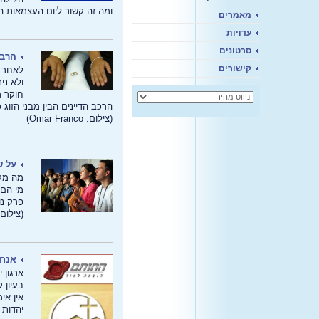
ומה זה קשור ליום העצמאות ה-63 למדינת ישראל
מאמרים
עדויות
סרטונים
הרבנ
קישורים
לאחר ק
ולא ני
חוקר מ
הרכב הדיינים הבין מבני הזוג
(צילום: Omar Franco)
על ש
מה מקו
מי הם 
פרק נו
(צילום: in Boulanger
אנחנ
ארגון 
בעיון 
אין אי
יהדות 