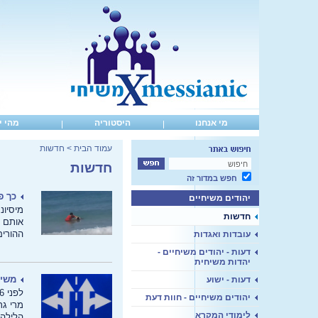
מי אנחנו
היסטוריה
מהי י
עמוד הבית
>
חדשות
חדשות
חפש במדור זה
כך פ
יהודים משיחיים
מיסיונ
חדשות
אותם ל
ההורים
עובדות ואגדות
דעות - יהודים משיחיים -
יהדות משיחית
משיח
דעות - ישוע
לפני 6 שנים, מטען חבלה התפוצץ בתחנת אוטובוס מול בנייני האומה שבירושלים.
יהודים משיחיים - חוות דעת
מרי גר
לימודי המקרא
הלילה 