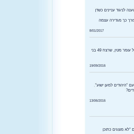
נה לניגוד עניינים כשדן
ורך כך מגדירה עצמה
8/01/2017
ביום חג הקרבן האחרון, החליט ג'וסף מייקל שרייבר (32) להצית את המסגד בו נהג להתפלל עומר מטין, שרצח 49 בני
19/09/2016
ם "היהודים למען ישוע".
דים?
13/06/2016
 "לא מוצגים כתוכן