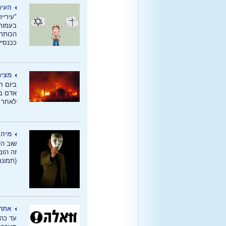
העיר
"עיריי
בעמותה
הכותר
ככנסיי
מצית
אדם במ
לאחר ש
מיהו
שוב הי
זה הזמ
(תמונת רשימה:
אתר 
עד כה 