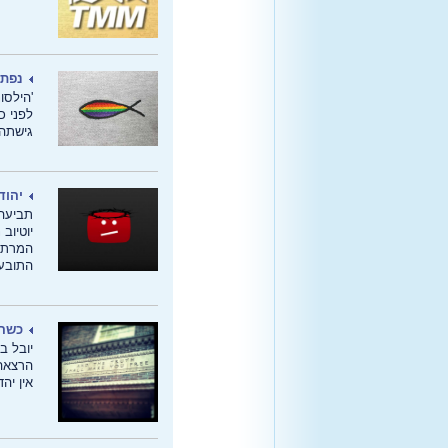
נפתח
'הילסונ
לפני כ
גישתה 
יהוד
תביעה:
יוטיוב
המרת 
התובע,
כשהק
יובל ב
הרצאה 
אין יה