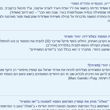
ייה, הכנסייה והדו"ח הסודי
ת אשדוד הדיחה בחשאי את יו"ר ועדת הערר לענייני ארנונה, עו"ד מיכאל ברקוביץ', בטע
 שמפעילה כנסייה אוונגליסטית בעיר, שבה הוא חבר" – 'כאן דרום' (אשדוד).
ת וכותרת המשנה מדברות על קהילה משיחית אשדודית שמבקשת פטור מארנונה ולצ
ה.
 המסגד בפלורידה: יהודי משיחי
ועדון הקהילה ההומו-לסבית בפלורידה (ארה"ב).
הוצג כיהודי, מתברר כי הוא בכלל חבר ב"יהודים המשיחיים".
 יהודי (משיחי)?
הודים המשיחיים מצליחים להרגיז את אזרחי ישראל עם קמפיין מיסיונרי רב היקף מטע
ן לרענן את הזיכרון ולבדוק שוב מי הם היהודים המאמינים בישוע והאם הם באמת יהו
 Marc Garrido i Puig)
"וואלה" מחק את קמפיין הפרסום הסמוי לאמונה ב"ישו המשיח"
השתמשו בכלי הפרסומי המטעה תנועות דתיות יהודיות • ב"וואלה" טענו כי הפרסומים