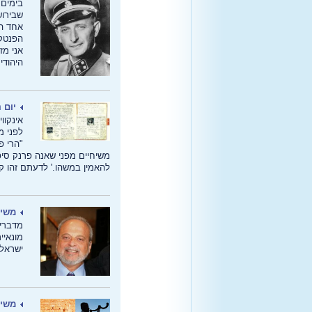
בימים 
שבירוש
אחד המ
הפנטק
אני מז
היהודי
יום 
אינקווי
לפני מ
"הרי פ
משיחיים מפני שאנה פרנק סיפר
להאמין במשהו.' לדעתם זהו קט
משיח
מדבריו
מונאיי
ישראל 
משיח