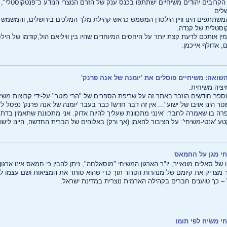
הקרובים יהודים משיחיים ישתתפו בכנס ענק של הזרם הנוצרי הנודע כ"פנטקוסטלי"
לים.
שתתפים הינו וויין הילסדן המשמש כראש קהילת מלך המלכים בירושלים, והמשמש כש
וסטלית של קנדה.
מין אותכם לדעת קצת יותר על היחסים המיוחדים שהיו בין וויליאם הול,קודמו של הילס
ם, אדולף אייכמן.
השואה: משיחיים פוסלים את 'יומנה של אנה פרנק'
זיציה משיחית.
ספר חודשים הוזכר באתר זה על שריפת הספרים של "הרי פוטר" על-ידי קבוצות משיח
וטר הינו אויבו של ישוע"... אין זה דבר חדש! כבר בעבר 'יומנה של אנה פרנק' נפסל ל
ה בו שאמרה לחבר: 'אינני מתכוונת שעליך להיות אדוק. אני מתכוונת שתאמין בדת כ
ע 'אנטי-משיחי': על הציבור להאמן (אך ורק) באלוהים של הברית החדשה, היינו לישו
י מגן על החמאס
 של סאלים מונאייר, יו"ר הארגון המשיחי "מוסאלחה", ניתן להבין כי חמאס אינו ארגון
ר מצדיק את קיומם של מנהרות הטרור תוך כדי שהוא סותר את המציאות ושם עצמו 
– כך טוענים חברים בקהילה הארמית נוצרית במדינת ישראל.
י משׂיח לפי תומו