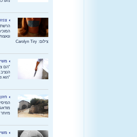
מערכתי
צנזו
הרשתות
המוכיח
ונאצות
צילום: Carolyn Tiry
משיח
"הם צע
הנציב.
"הוא ו
חזון
המיסיו
מודאגי
מיותר 
משיח