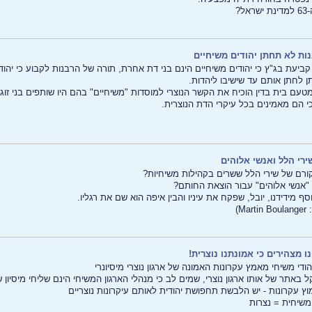
?
ות לא תחתן יהודים משיחיים
ביעת בג"ץ כי יהודים משיחיים הינם בני דת אחרת, תורה של הרבנות לקבוע כי יהוד
תן לחתן אותם עד שישיבו ליהדות.
טעם בית בדין הוכיח את הקשר הנוצרי למוסדות "משיחיים" בהם היו שותפים בני זו
 כי הם מאמינים בכל עיקרי הדת הנוצרית.
ירי הלל ואנשי אלוהים
רם של שירי הלל ששרים בקהילות משיחיות?
"אנשי אלוהים" עבור הוצאת החותם?
סף מידידנו, יובל, שפקח את עיניו והבין איפה הוא שם את רגליו.
Mart)
ו מצהירים כי אמונתנו נוצרית!
יהודי משיחי מאמץ עקרונות האמונה של ארגון נוצרי מיסיונרי
קל באתר של אותו ארגון נוצרי, שמים לב כי מנהלי הארגון המשיחי הינם שליחי מיסיון ש
מוץ עקרונות - יש הלבשת תחפושת יהודית לאותם עיקרונות נוצריים
משיחית = נצרות