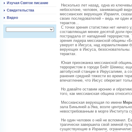
Изучая Святое писание
Несколько лет назад, одна из ключевы
небосклоне, человек, занимающий вид
Свидетельства
мессианских верующих Израиля, сказал
Видео
своих последователей – ведь ни один 
терактов…
С точки зрения статистики нет ничего 
составляющая менее десятой доли проц
пострадала от нападений террористов. 
зрения лидера мессианской общины «Б
уверует в Иисуса, над израильтянами б
верующих в Иисуса, безосновательны.
терактах.
Юная прихожанка мессианской общины 
террористом в городе Бейт Шемеш; еще
автобусной станции в Иерусалиме, а с
ранения средней тяжести во время тер
впечатление, что Иисус оберегает тол
Но давайте оставим иронию и обратимс
того, как мессианская община относитс
Мессианская верующая по имени
Мер
зала Биньяней а-Ума, возле центральн
невостребованным в морге Института 
Ни один человек о ней не вспомнил. Ее
трагически завершила свой земной путь
существующие в Израиле, ограничились