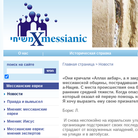
О нас
Историческая справка
Главная страница
>
Новости
«Они кричали «Аллах акбар», а я зак
мессианской общины, пострадавшая 
Мессианские евреи
а-Нацив. С места происшествия она 
ранение средней тяжести. Когда опас
Новости
который оказал ей первую помощь на
Я хочу выразить ему свою признател
Правда и вымысел
Мнения: мессианские
Борис Л.
евреи
И снова неспокойно на израильских ул
Мнения: Иисус
организации подстрекают своих послед
Мессианские евреи:
страдают от вооруженных нападений, с
мнения экспертов
на улицах и в автобусах.