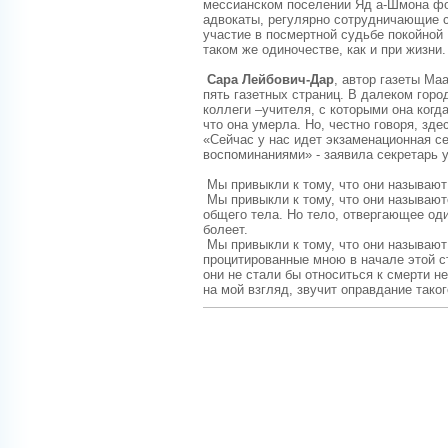
мессианском поселении Яд а-Шмона фо
адвокаты, регулярно сотрудничающие с
участие в посмертной судьбе покойной 
таком же одиночестве, как и при жизни.
Сара Лейбович-Дар
, автор газеты Ма
пять газетных страниц. В далеком горо
коллеги –учителя, с которыми она когд
что она умерла. Но, честно говоря, зде
«Сейчас у нас идет экзаменационная се
воспоминаниями» - заявила секретарь у
Мы привыкли к тому, что они называют 
Мы привыкли к тому, что они называютс
общего тела. Но тело, отвергающее оди
болеет.
Мы привыкли к тому, что они называют
процитированные мною в начале этой с
они не стали бы относиться к смерти н
на мой взгляд, звучит оправдание тако