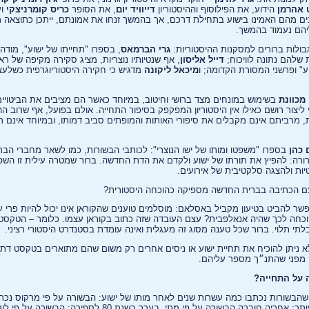
 אהרמן
הידוע, את הפילוסוף וההיסטוריון
דייוויד יום
, את הסופר
כריס קומרניצקי
ו
ים מהם האמינו בישוע בתחילת דרכם, אך בהמשך זנחו את אמונתם, ייתכן כתוצאה 
הם נעמוד בהמשך.
בולות ברורים למסקנות ההיסטוריות:
גרי הברמאס
, בספרו "תחייתו של ישוע", מוד
 שלהם נתונה לוויכוח;
דייל אליסון
, אף שנטיותיו נוצריות, מציג סקירה מקיפה של רא
ע" ופרשני המסורת הקדומה; ו
מיכאל ליקונה
מדגיש כי חקירה היסטוריוגרפית כשלע
מכוונת
בשימוש במונחים מצד ברושי וחיטוב, במיוחד כאשר הם מציבים את הביטויים 
י ליצור רושם כאילו אין היסטוריון המפקפק בסיפור התחייה. אולם בפועל, אף שרוב ה
ת, מרביתם אינם מקבלים את סיפורי האותות והמופתים סביב דמותו, ובמיוחד אינם 
 כהן
בספרו "משפטו ומותו של ישו הנוצרי": לכותבי הבשורות, כמו לשאר מחברי הב
ברורה: להפיץ את תורתו של ישוע ולקדם את הדת החדשה. ברור שמטרה עילית זו השפ
ות ולהצגה סלקטיבית של אירועים.
ם הכתיבה בברית החדשה מספיקה כהוכחה היסטורית?
ר להביט בטיעון מקביל באסלאם: מוסלמים טוענים שהקוראן אינו יכול להיות פרי 
וכחה לכך שהיה אנאלפבית? עצם העובדה שזה כתוב בקוראן עצמו. כלומר – הטקס
בלתי תלוי. ברור שכל טענה מסוג זה מעגלית ואינה עומדת בסטנדרט היסטורי רציני.
 ניתן להוכיח את תחיית ישוע או ניסים אחרים רק משום שהם מתוארים בטקסט דתי
 מפני שהתנ״ך מספר עליהם.
 על התחייה?
לספירה ונחשבת למוקדמת ביותר; אחריה חוברה הבשורה על פי מתי, בערך ב