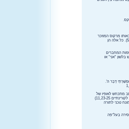
אותו מרקוס המוזכר
במעשי השליחים (12:12), שנחשב לבנו או לתלמידו של שמעון כיפא (כפי שמופיע באיגרת הראשונה של פטרוס 5:13). כל אלה הן
לשמות המחברים
בלשון "אני" או
ּמְשָׁרְתֵי דְּבַר ה'.
בה הכותב מתכחש לאופיו של
עד ראייה. המילה "מסרום" זהה לזו שבה השתמש פאולוס כשהוא מדבר על ההיסטוריה של סעודת האדון (הראשונה לקורינתיים 11,23-25)
לתסלוניקיים 2,15), נראה שהיה כמעט מונח טכני לתורה
מסירה בעל־פה