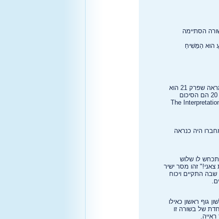
, הבשורה הסתיימה
עַ הוּא הַמָּשִׁיחַ
בפרק 20 כבר נכתב אם כן סיום ברור, אין הגיון שאחרי סיכום כזה יבוא עוד פרק עם סיום כמעט זהה (21:25). זה מראה שפרק 21 הוא
: שני הפסוקים האחרונים של פרק 20 הם הסיכום
שורה על פי יוחנן. לדבריו, כשהמחבר כתב פסוקים אלו הוא לא התכוון להוסיף דבר נוסף (The Interpretation of
 שמחברו היה כנראה
וס לאחר שהתכחש לו שלוש
שר ישוע מצווה עליו "רעה את צאני!" זהו מסר ישיר
שבה התקיים ויכוח
ם.
מותו של ישוע) נמסר בלשון גוף ראשון כאילו
כותה של המסורת המיוחדת של בשורה זו