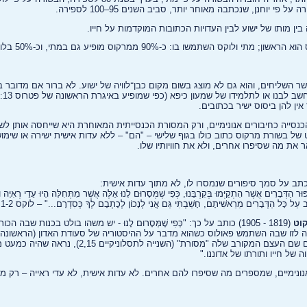
לוקס השתמשו בו: כ-90% ממרקוס מופיע גם במתי, וכ-50% בלוקס.
 השליחים, והוא גם לא מוצג בשום מקום כבן־לוויה של ישוע. לא ברור אם מדובר ב
ין להן ביסוס ישיר בכתובים.
כנסייה כחיבורים אנונימיים, ורק המסורת הכנסייתית המאוחרת היא שייחסה אותן 
של בשורת מרקוס כתוב כולו בגוף שלישי – "הם" – ללא עדות אישית ישירה או שימוש 
 את מה שסיפרו אחרים, ולא את חוויותיו שלו.
תב על סמך סיפורים שנמסרו לו, לא מתוך עדות אישית:
ר הַדְּבָרִים אֲשֶׁר הִתְקַיְּמוּ בְּקִרְבֵּנוּ, כְּפִי שֶׁמְּסָרוּם לָנוּ אֵלֶּה אֲשֶׁר מִתְּחִלָּה הָיוּ עֵדֵי רְאִיָּה ו
ב עַל כָּל הַדְּבָרִים מֵרֵאשִׁיתָם, חָשַׁבְתִּי גַּם אֲנִי לְנָכוֹן לְכָתְבָם לְךָ כְּסִדְרָם..." – לוקס 1,1-2
קוט
(1819 - 1905) כותב על כך: "כְּפִי שֶׁמְּסָרוּם לָנוּ - יש משהו בולט בכנות ש
ועל התחייה (שם, 15,3-7), ועם שם העצם המקורב שלה "מסורת" (השנייה 
ל חייו ותורתו של אדוננו."
 אנונימיים, שמספרים מה שסיפרו להם אחרים. לא עדות אישית, לא עדי ראייה – רק 