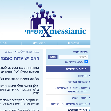
מי אנחנו
היסטוריה
מהי י
עמוד הבית
>
לימודי המקרא
האם יש עדות נאמנה 
חפש במדור זה
התמודדות עם הטענה לקונצנ
יהודים משיחיים
הטענה כאילו "כל החוקרים מ
חדשות
על מה באמת “מסכימים כל 
עובדות ואגדות
גולן ברושי
ו
אלי חיטוב
מציגי
דעות - יהודים משיחיים -
בלשון המעטה. אף שרוב חוקרי
יהדות משיחית
הללו.
דעות - ישוע
יש חוקרים המקבלים “עובדות מ
תחיית מתים פיזית כפשוטה. הם
יהודים משיחיים - חוות דעת
לימודי המקרא
בין החולקים על תחיית ישוע נ