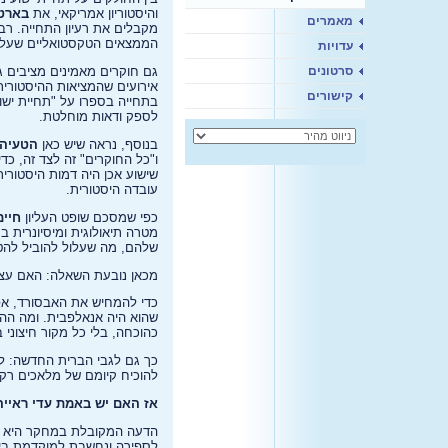
והיסטוריון אמריקאי, את
בארט
מאמרים
מקבלים את רעיון התחייה. רב
הממצאים הטקסטואליים שעלי
עדויות
סרטונים
גם חוקרים מאמינים מציבים ג
אירועים שהמציאות ההיסטורית
קישורים
בתחייה בספרו על "תחיית ישו
לספק ודאות מוחלטת.
בנוסף, נראה שיש כאן
הטעיה 
ו"כל החוקרים" זה לצד זה, כד
שישוע אכן היה דמות היסטורי
עובדה היסטורית.
כפי שמסכם שופט העליון
חיים
מטרה תיאולוגית ומיסיונרית 
שלהם, מה שעלול להוביל להטי
מכאן נובעת השאלה: האם עצ
כדי להמחיש את האבסורד, אפש
שהוא היה אנאלפבית. ומה הה
כהוכחה, בלי כל מקור חיצוני 
כך גם לגבי הברית החדשה: לא
להוכיח קיומם של מלאכים רק
אז האם יש באמת עדי ראייה