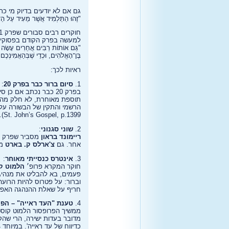
גם אם לא יודעים בדיוק מי כ
"זֶהוּ הַתַּלְמִיד אֲשֶׁר מֵעִיד עַל הַדְּ
למעשה בפרק הקודם בפסוקים 0-31
"גַּם אוֹתוֹת רַבִּים אֲחֵרִים עָשָׂה יֵשׁוּ
בֶּן־הָאֱלֹהִים, וּכְדֵי שֶׁבְּהַאֲמִינְכֶם י
ראיות לכך:
1.
סיום ברור כבר בפרק 20
:
תוספת מאוחרת, לא חלק מהח
St. John’s Gospel, p.1399).
2.
שוני סגנוני
:
ריימונד בראון
אחר. גם
צ'ארלס ק. בארט
מגי
3.
אינטרס כנסייתי מאוחר
:
חוקר המקרא פרופ׳
הלמוט ק
וברור: על פטרוס להיות הרועה
חריף על שאלת ההנהגה האפוס
4.
טענת "העד ראייה" – הפ
כדיווח של עד ראייה'. במיוחד 21:24 מזכיר מאוד את ההערה הקודמת ביוחנן 19:35, שגם בה נטען לאמינותו של עד ראייה.