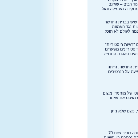
עוד רבים – שאינם
מחקירה מעמיקה ומול
ה שיש בברית החדשה
יות נגד האמונה
צמה לעולם לא תוכל
"ראיות היסטוריות"
היסטוריונים משערים
רואים באגדת התחייה
רית החדשה, הייתה
יעה על הנרטיבים
עטו של מוחמד, משום
ט מצטט את עצמו
, כשם שלא ניתן
הדעה המקובלת במחקר היא שהבשורות נכתבו כמה עשרות שנים לאחר מותו של ישוע: הבשורה על פי מרקוס נכתבה סביב שנת 70
שנת 80 לספירה; הבשורה על פי לוקס נכתבה בין השנים