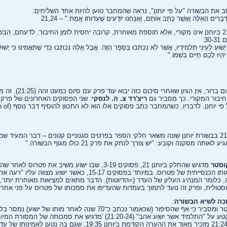
תב את הבשורה "על פי יוחנן", נראה שהמחבר טוען להיות אחד השליחים:
בָרִים הָאֵלֶּה וַאֲשֶׁר כָּתַב אוֹתָם, וַאֲנַחְנוּ יוֹדְעִים שֶׁעֵדוּתוֹ אֱמֶת." – 21,24
חוקרים רבים סבורים שפרק 21 ביוחנן אינו מקורי, אלא תוספת מאוחרת, קרובה יחסית לזמן החיבור. לדעתם
3:
עַ לְעֵינֵי תַּלְמִידָיו, אֲשֶׁר לֹא נִכְתְּבוּ בַּסֵּפֶר הַזֶּה. אֲבָל אֵלֶּה נִכְתְּבוּ כְּדֵי שֶׁתַּאֲמִינוּ כִּי יֵשׁוּ
ִהְיוּ לָכֶם חַיִּים בִּשְׁמוֹ."
יבור המקורי. כך מסביר גם
ריצ'רד צ. ה. לנסקי
הרשמי והתקין של הב
מסביר שפרק 21 בבשורת יוחנן שונה משאר חלקי הספר בפרטים סגנוניים קטנים – דבר המעיד
ע לאותה מסקנה וקובע: "יש צורך לנתק את פרק 21 כולו מגוף הבשורה."
וסטר
מדגיש שהחלק ביוחנן 21, פסוקים 3-19, שבו ישוע משיב את פטר
פעמים, בא להבליט את מנהיגותו הכנסייתית של פטרוס. במיוחד בפסוקים 15-17, כא
, כלומר המנהיג העליון של העדר (=הדיוטות). הדבר מתאים למציאות מאוחרת יותר, 
טולית, ופרק זה נועד לתמוך בעמדות שהעדיפו את סמכותו של פטרוס על פני אחרי
וכה לשיא הבשורה
:
ממשיך הפרופסור הלמוט קוסטר ומסביר כי אף שהסיפור (שכאמור נכתב כ־70 שנה לאחר 
מדובר בעדות ישירה, הרי שהקטע על "התלמיד אשר ישוע אהב" (21:20-24) 'מדגיש את סמ