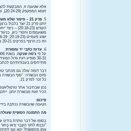
אלא שטענה זו, המבקשת להציג
תומא המפקפק (20:24-29), שבו נאמר במפורש כי דווקא המאמינים מבלי לראות – מבורכים יותר מאלה הזקוקים לראיות כדי להאמין.
5.
פרק 21 – סיפור שלא משתלב
יוחנן פרק 21 יוצר
משועממים וחסרי כיוון, בניג
הזו בין הרצף בפרקים 20-21 מצביעה בבירור על חוסר אחידות ומעידה שפרק 21 איננו חלק מקורי של הבשורה.
6.
עדות כתבי יד ומסורת
:
על פי
ג'סה שנקה
30-31 מופיע רווח גדול המעיד שלא נמשך אחריהם טקסט נוסף – כלומר, אין בו את פרק 21. גם
מתייחסים בעבודותיהם לכתב יד סורי 
כל זכר לפרק 21.
נכון שבחיבור אחר טרטוליאנוס
הכיר זאת מבשורת יוחנן. יית
סיכום
:
הטענה שהבשורה נכתבה בידי י
מה התמונה הסופית שעולה 
בסופו של דבר נותרת בידינו 
"נִכְנְסוּ לְתוֹךְ הַקֶּבֶר וְרָאוּ בָּחוּר
אַתֶּן מְחַפְּשׂוֹת? הוּא קָם לִתְחִיָּה וְא