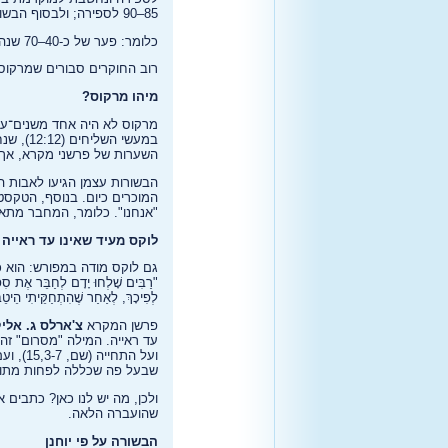
85–90 לספירה; ולבסוף הבשורה על פי יוחנן, שנכתבה מאוחר יותר, סביב השנים 95–100 לספירה.
כלומר: פער של כ-40–70 שנה בין מותו של ישוע לבין העדויות הכתובות המוקדמות על חייו.
רוב החוקרים סבורים שמרקוס הוא הראשון; מתי ו
מיהו מרקוס?
מרקוס לא היה אחד משנים־עשר
השערות של פרשני מקרא, אך א
הבשורות עצמן הגיעו לאבות ה
המוכרים כיום. בנוסף, הטקסט 
"אנחנו". כלומר, המחבר מתאר
לוקס מעיד שאינו עד ראייה
גם לוקס מודה במפורש: הוא כ
"רַבִּים שָׁלְחוּ יָדָם לְחַבֵּר אֶת סִפּוּ
לְפִיכָךְ, לְאַחַר שֶׁהִתְחַקֵּיתִי הֵיטֵ
פרשן המקרא
צ'ארלס ג. אלי
שבעל פה שכללה לפחות מתווה ש
ולכן, מה יש לנו כאן? כתבים
שהועברה הלאה.
הבשורה על פי יוחנן