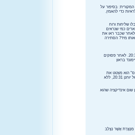
המקורית: בסיפור על
בלו שליחות ורוח
ע מירושלים לגליל ולעיסוקיהם הישנים כדייגים (21:2-3)? הם מתוארים כמי שנראים
 לאחר שכבר ראו את
הוא מתגלה אליהם (21:14) – הם אינם מזהים אותו מיד? הסתירה
, בשנת 2006 נחשף כתב יד פפירוס סאהידי (בניב קופטי) מהמאה הרביעית, שמסתיים ביוחנן 20:31. לאחר פסוקים
ימונד בראון
לספירה). בספרו "נגד פרקסיאס" הוא מצטט את
סיום הבשורה: "סוף הבשורה מאשר שהדברים האלה נכתבו כדי שתאמינו שישוע הוא בן האלוהים". זהו ציטוט ישיר של יוחנן 20:31, ללא
 שום אינדיקציה שהוא
 מִנַּצְּרַת אֲשֶׁר נִצְלַב