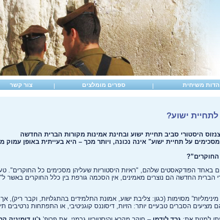
הדות משיחית
ספרים מומלצים
צור קשר
לתחיית ישוע?
זוס היסטורי סביב תחיית ישוע ובחינת אמינות מקורות הברית החדשה
סכימים על תחיית ישוע" אינה נכונה, ויותר מכך – היא בעייתית באופן עמוק מ
החוקרים”?
ם באחד הפודקאסטים שלהם, "ראיות היסטוריות שעליהן מסכימים כל החוקרים". טענה 
 הברית החדשה הם נוצרים מאמינים, אין הסכמה גורפת בין כלל החוקרים באשר ל"ר
ינימליות” מסוימות (כגון: צליבת ישוע, אמונת התלמידים בהתגלויות, וקבר ריק), אך
 מציעים הסברים טבעיים יותר: הזיות, דיסוננס קוגניטיבי, או התפתחות נרטיבים תיאו
יתן למנות את:
גרד לודמן
– חוקר מקרא והיסטוריון גרמני, את פרופ’
ג'ון דומיניק קר