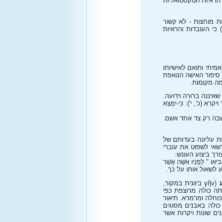
יטי (TEDS), גם הגיע למסקנה כי "הראיות הטקסטואליות
ראיות - והראיות מוחצות - לא קשור
 ציין בספרו "הבשורה של יוחנן" (אנג' עמ' 286) כי העובדות והראיות
מיתי ותואם לאישיותו
 סיפור האישה הנואפת
מה מקומות.
איננה ברורה וידועה.
', י'): כִּי-יִמָּצֵא
 שבה רק צד אחד אשם.
שיבות עליונה בעדותם של
שאי לשפוט את עוברי
רך ביצוע העונש:
ו " לְפָנָיו אִשָּׁה אֲשֶׁר
ע
(γῆν ביוונית במקור,
ה כולה מרוצפת כפי
כוחלה ומרמרא. תיאור
 כולה באבנים מסוגים
ים שונות ויקרות אשר