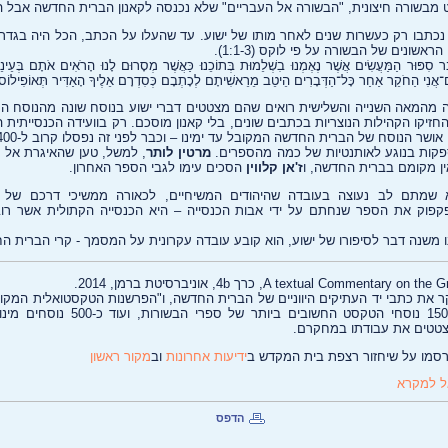
ט מבשורה חיצונית, "הבשורה אל העבריים" שלא נכנסה לקאנון הברית החדשה אבל ה
 נכתבו רק כעשרות שנים לאחר מותו של ישוע. עד שהעלו על הכתב, הכל היה בגדר
שונים של הבשורה על פי לוקס (1:1-3).
ר סִפּוּר הַמַּעֲשִׂים אֲשֶׁר נֶאֶמְנוּ בִשְׁלֵמוּת בְּתוֹכֵנוּ׃ כַּאֲשֶׁר מְסָרוּם לָנוּ הָרֹאִים אֹתָם בְּעֵינֵי
גַּם־אֲנִי הַחֹקֵר אַחַר כָּל־הַדְּבָרִים הֵיטֵב מֵרֵאשִׁיתָם לְכָתְבָם כְּסִדְרָם אֵלֶיךָ הָאַדִּיר תְּאוֹפִילוֹס
 מהמאה השנייה והשלישית רואים שהם מצטטים דברי ישוע בנוסח שונה מהנוסח 
זיקו הקהילות הנוצריות בכתבים שונים, בלי קאנון מוסכם. רק בוועידה הכנסייתית ה
פקות בנוגע לאותנטיות של כמה מהספרים.
מרטין לותר
, למשל, טען שהאיגרת אל ה
ין מקומם בברית החדשה, ו
ז'אן קלווין
הסכים עימו לגבי הספר האחרון.
קפוק את הספר שנחתם על ידי אבות הכנסייה – היא הכנסייה הקתולית אשר רוב
ו משנה דבר לסיפורו של ישוע, הוא קובע עובדה עקרונית על המסמך - קרי הברית ה
קר את כתבי יד העתיקים היווניים של הברית החדשה, ו"הפרשנות הטקסטואלית המקוו
מצטטים את עבודתו במחקרם.
ידיעות אחרונות
וב
מקור ראשון
ל למקרא
הדפס