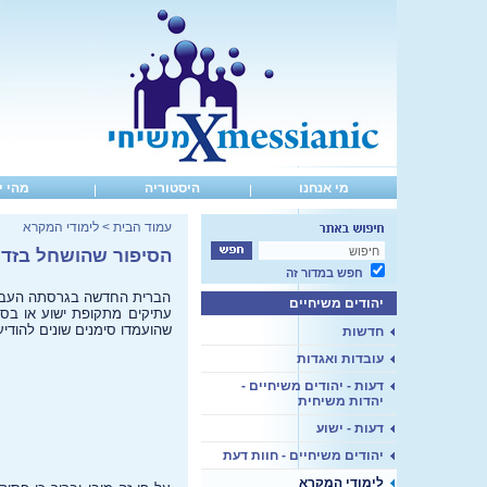
מי אנחנו
היסטוריה
מהי י
עמוד הבית
>
לימודי המקרא
הסיפור שהושחל בזדו
חפש במדור זה
הברית החדשה בגרסתה העברית
יהודים משיחיים
עתיקים מתקופת ישוע או בס
שהועמדו סימנים שונים להודיע
חדשות
עובדות ואגדות
דעות - יהודים משיחיים -
יהדות משיחית
דעות - ישוע
יהודים משיחיים - חוות דעת
לימודי המקרא