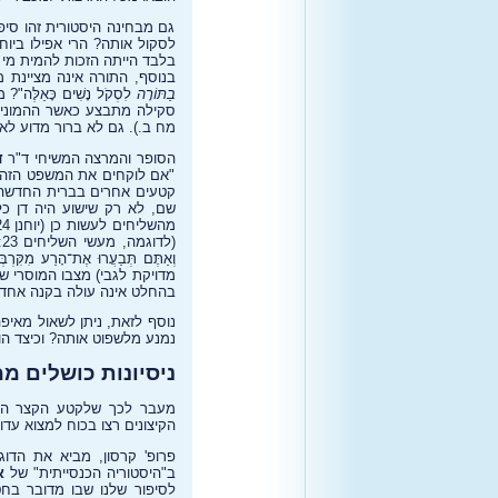
גם מבחינה היסטורית זהו סיפ
בלבד הייתה הזכות להמית מי ש
בנוסף, התורה אינה מציינת מה
בַתּוֹרָה
לִסְקֹל נָשִׁים כָּאֵל
סקילה מתבצע כאשר ההמונים 
מח ב.). גם לא ברור מדוע לא
הסופר והמרצה המשיחי ד"ר
די
"אם לוקחים את המשפט הזה כ
מדויקת לגבי) מצבו המוסרי של
בהחלט אינה עולה בקנה אחד 
נוסף לזאת, ניתן לשאול מאיפה
נמנע מלשפוט אותה? וכיצד ה
ניסיונות כושלים מ
הקיצונים רצו בכוח למצוא עד
פרופ' קרסון, מביא את הדוגמא שכולם תו
ב"היסטוריה הכנסייתית" של
א
לסיפור שלנו שבו מדובר בחט