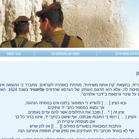
הדות משיחית
ספרים מומלצים
צור קשר
ן
, בהוצאת 'קרן אחוה משיחית', פותחת באזהרה לקוראים. מתברר כי ההוצאה אי
מיכות לה, אלא היא תרגום העותק של הגרסא שהדפיס
עלזעוויר
בשנת 4
 על שינויי גרסאות ב"דבר אלוהים":
ובא הציון [ ... ] להודיע כי המוסגר בתוכו אינו בנוסחה הנהוגה,
אך נמצא במספר כתבי יד עתיקים.
וציון זה [ *... ] סובב את החילופים אשר להם עדים נאמנים.
והציון ( ... ) רומז כי התבות שבתוכו, אף שישנן בכתבי יד, איננו ברור כל כך
אם מנוסחה עיקרית הן.
והתבות המובאות בסוגריים כפולים [[ ... ]] אין להן שרש
אף לא באחד מכתבי היד העתיקים ואין ספק שרק תוספת אחרונה הנה.