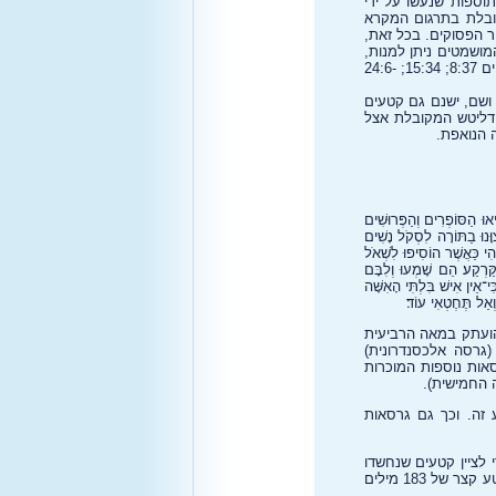
תוספות שנעשו על ידי
ובלת בתרגום המקרא
מספור הפסוקים. בכל זאת,
ושמטים ניתן למנות,
את מתי 17:21; 18:11; 23:14; מרקוס 7:16; 9:44,46; 11:26; 15:28; לוקס 17:36; 23:17; יוחנן 5:4; מעשי השליחים 8:37; 15:34; 24:6-
ש 9:5-6. מעבר לפסוקים בודדים פה ושם, ישנם גם קטעים
 דליטש המקובלת אצל
ִיאוּ הַסּוֹפְרִים וְהַפְּרוּשִׁים
ִוָּנוּ בַתּוֹרָה לִסְקֹל נָשִׁים
ְהִי כַּאֲשֶׁר הוֹסִיפוּ לִשְׁאֹל
ַּרְקַע׃ הֵם שָׁמְעוּ וְלִבָּם
ִּי־אֵין אִישׁ בִּלְתִּי הָאִשָּׁה
וְאַל תֶּחֶטְאִי עוֹד׃
שהועתק במאה הרביעית
(גרסה אלכסנדרונית)
ות נוספות המוכרות
זה. וכך גם גרסאות
 לציין קטעים שנחשדו
מאוניברסיטת ברמן (1) שבגרמניה מציין כי עבור קטע קצר של 183 מילים