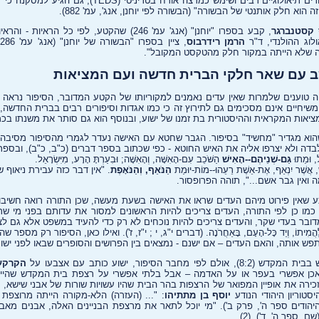
, שפרסם חיבורים תיאולוגיים רבים ושימש כמרצה אורח בטרינ
 הוא חלק אותנטי של הבשורה" (הבשורה לפי יוחנן, אנג', עמ' 882).
 קסטנברגר
, קבע בספרו "יוחנן" (אנג' עמ' 246) שהקטע, לפי כל ה
ולוג ההולנדי, ד"ר
הרמן רידרבוס
,
ה שלא הייתה במקור חלק מהטקסט המקובל".
שב עם שאר חלקי הברית חדשה ועם המציאות
יה טוענים שלמרות שאין עדים נאמנים למקוריותו של הקטע המדובר, הסיפור נראה א
משיחיים אינם מסכימים גם לתירוץ זה כי כמו אגדות וסיפורים רבים בברית החדשה,
מציאות המקראית וההיסטורית בת זמנו של ישוע, ובנוסף הוא גם סותר את משנתו בכ
 שהוא מגדיר "מחשיד" בסיפור. הגבר שחטא עם האישה נעדר לגמרי מהסיפור מסיבה ש
ה ולא יצרפו אליה את האיש החוטא - כפי שכתוב בספר דברים (כ"ב, כ"ב), ובספר ויקרא (כ
, וּמֵתוּ
גַּם-שְׁנֵיהֶם--הָאִישׁ
הַשֹּׁכֵב עִם-הָאִשָּׁה, וְהָאִשָּׁה; וּבִעַרְתָּ הָרָע, מִיִּשְׂרָאֵל.
ׁ, אֲשֶׁר יִנְאַף, אֶת-אֵשֶׁת רֵעֵהוּ--מוֹת-יוּמַת
הַנֹּאֵף, וְהַנֹּאָפֶת
. "אין דבר כזה עבירת ניאוף
רבוס (עמ' 290) מופתע שאין פירוט מיהם העדים שראו את האישה בשעת מעשה, שכן התורה רואה ח
מו כן לפי התורה, העדים צריכים להיות הראשונים למסור את עדותם בפני מי שר
ובר בעדי שקר, והעדים צריכים להיות נוכחים לא רק כדי להעיד במשפט אלא גם לצו
ה, לַהֲמִיתוֹ, וְיַד כָּל-הָעָם, בָּאַחֲרֹנָה. (דברים י"ג, י ; י"ז, ז'). ואילו כאן, הסיפור רק מספר שהביא
בר הסיפור, ישוע כותב עם אצבעו על
הקרק
ן אפשרי בעפר או על האדמה – אבל בלתי אפשרי על רצפת בית המקדש שהיית
רה את אופיין המפואר של הרצפות בהר הבית שהיו עשויות שורות של אבני שישא, 
סטוריון היהודי הנודע
יוסף בן מתתיהו
: "... (העזרה) הלא-מקורה הייתה מרוצפת
היהודים ספר ה', פרק ב'). "מי יוכל לתאר את מרצפת הבניינים האלה, אבנים מאבנ
 ספר ה', ד'). (2).