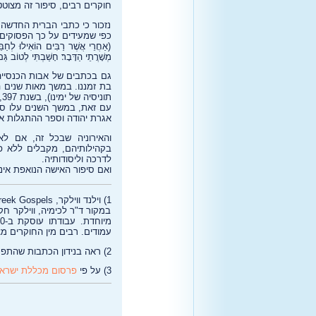
חוקרים רבים, סיפור זה מצוט
נזכור כי כתבי הברית החדשה
כפי שמעידים על כך הפסוקים הרא
(אַחֲרֵי אֲשֶׁר רַבִּים הוֹאִילוּ לְחַבֵּ
מְשָׁרֲתֵי הַדָּבָר׃ חָשַׁבְתִּי לְטוֹב 
גם בכתבים של אבות הכנסייה
בת זמננו. במשך מאות שנים הח
תוניסיה של ימינו), בשנת 397, אושר הנוסח של הברית החדשה המקובל עד ימינו – וכבר לפני זה נפסלו קרוב ל-400 ספרים.
עם זאת, במשך השנים עלו ס
אגרת יהודה וספר ההתגלות א
בקהילותיהם, מקבלים ללא פ
לדרכה וליסודותיה.
ואם סיפור האישה הנואפת אינ
1) וילנד ווילקר, A textual Commentary on the Greek Gospels, כרך 4b, אוניברסיטת ברמן, 2014.
במקור ד"ר לכימיה, ווילקר ח
עמודים. רבים מין החוקרים 
2) ראה בנידון הכתבות שהתפרסמו על שיחזור רצפת בית המקדש ב
3) על פי
פרסום מכללת ישרא