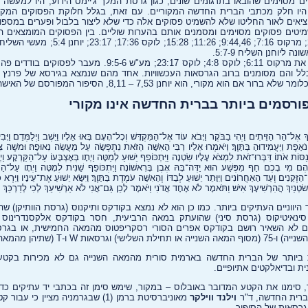
קים מסוימים שהובאו בתרגומים שונים, כגון גרסת המלך ג'יימס הידוע, היו למעשה 
 היו חלק מכתבי הברית החדשה המקוריים. עם זאת, בגלל חלוקת הפסוקים המק
עה כבר במאה ה-16, מוציאים לאור החליטו שלא להשמיט פסוקים אלה כדי שלא ליצור בלבול ופערים ב
מיטים פסוקים מסוימים ומסמנים אותם בהערות שוליים. בין הפסוקים המומצאים המ
בגרסאות נוספות השמיטו גם את מרקוס 6:11; לוקס 4:8; לוקס 23:17; מע"
 כלל והם מסומנים ברוב הגרסאות העכשוויות. אחד מהם שנמצא בגירסא של פרנץ
וא מקורי, הוא יוחנן 7,53 – 8,11, הסיפור המפורסם של האישה הנואפת.
ורסמים ביותר בברית החדשה אינו מקורי
לַךְ אֶל־הַר הַזֵּיתִים׃ וַיְהִי בַבֹּקֶר וַיָּבֹא עוֹד אֶל־הַמִּקְדָּשׁ וְכָל־הָעָם בָּאוּ אֵלָיו וַיֵּשֶׁב וַיְלַמְּדֵם׃ וַיָּב
ֹאָפֶת וַיַּעֲמִידוּהָ בַּתָּוֶךְ׃ וַיֹּאמְרוּ אֵלָיו רַבִּי הָאִשָּׁה הַזֹּאת נִתְפְּשָׂה עַל מַעֲשֵׂה נִאוּפָהּ׃ וּמשֶׁה צ
וֹת אֹתוֹ דִּבְּרוּ־זֹאת לִמְצֹא עָלָיו שִׂטְנָה וַיִִּתְכּוֹפֵף יֵשׁוּעַ לְמַטָּה וַיְתָו בְּאֶצְבָּעוֹ עַל־הַקַּרְקָע׃ וַי
לֵיהֶם מִי בָכֶם חַף מִפֶּשַׁע הוּא יַדֶּה־בָּהּ אֶבֶן בָּרִאשׁוֹנָה׃ וַיִּתְכּוֹפֵף שֵׁנִית לְמָטָּה וַיְתָו עַל־הַק
קֵנִים וְעַד הָאַחֲרוֹנִים וַיִּוָּתֵר יֵשׁוּעַ לְבַדּוֹ וְהַאִשָּׁה עֹמֶדֶת בַּתָּוֶךְ׃ וַיִּשָּׂא יֵשׁוּעַ אֶת־עֵינָיו וַיַּרְא כ
ׂטְנַיִךְ הֲהִרְשִׁיעָךְ אִישׁ׃ וַתֹּאמֶר לֹא אֶחָד אֲדֹנִי וַיֹּאמֶר לָכֵן גַּם־אֲנִי לֹא אַרְשִׁיעֵךְ לְכִי לְדַרְכֵּךְ 
היווניים העתיקים ביותר. כמו כן הוא לא נמצא בקודקס ותיקנוס (גרסת הוותיקן) 
 סינאיטיקוס (גרסת סיני) שהועתק במאה הרביעית, חסר בקודקס אלקסנדרינוס 
 לא השאיר רושם בקודקס אפרים הסורי רסקריפטוס מהמאה החמישית, או בגרסא
ביותר של הברית החדשה בארמית סורית מהמאה השנייה גם לא מכירות בקטע 
ת ובדיאלקטים אתיופיים.
, סימנו את הקטע המדובר באובלוס – במקור, שימש סימן זה בכתבי יד עתיקים כדי
הברית החדשה, ד"ר
וילנד ווילקר