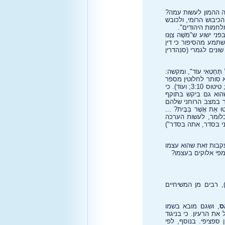
צה ההמון לעשות עמה?
בתקופת הכיבוש הרומי, ולכובש
לחמות היהודים".
שוע ש"משֶׁה צִוָּנוּ
 משתמע מהסיפור כי דין
נים לגמרי (סנהדרין
ֶחֶטְאִי עוֹד", ומקשה:
 סותר לחלוטין מספר
קטעים אחרים בברית החדשה. (רומים 16:17; הראשונה אל הקורינתים 5; גלטים 6:1; השנייה לתסלוניקים 3:6-14; טיטוס 3:10; ועוד). כי
ים קרובות (מתי 15:14,23; יוחנן 8:44,55; 9:41 ועוד) אלא שהוא גם ביקש בתוקף
היה מדובר במצב הרוחני שלהם
ּ אֵת אֲשֶׁר בַּבָּיִת? ...
אול דרש מהמאמינים לשפוט (כלומר, לעשות הערכה
ני בסדר, אתה בסדר")
עקבות זאת שהוא עצמו
מפי אלוקים בעצמו?
נזכר לעיל), רבים מן המשיחיים
ס
, ושגם מובא בשמו
ולל את הרעיון. כי בניגוד
ספציפי. בנוסף, לפי