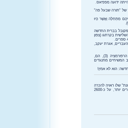
ייתה ידועה מפפיאס.
 של "תורה שבעל פה"
הֶם מִתְּחִלָּה וַאֲשֶׁר הָיוּ
).
המקובל בברית החדשה
שלישית בקרתגו (צפון
עבריים, אגרת יעקב,
והאירוניה שבכל זה, אם לא שמתם לב נעוצה בעובדה שהיהודים המשיחיים, לכאורה ממשיכי דרכם של הרפורמציה (3), הם,
 המשיחיים מתנגדים
חדשה: הוא לא אמין!
נת" שלו ראויה להכרה
מיוחדת. עבודתו עוסקת ב-1500 נוסחי הטקסט החשובים ביותר של ספרי הבשורות, ועוד כ-500 נוסחים מינורים יותר, על כ-2600