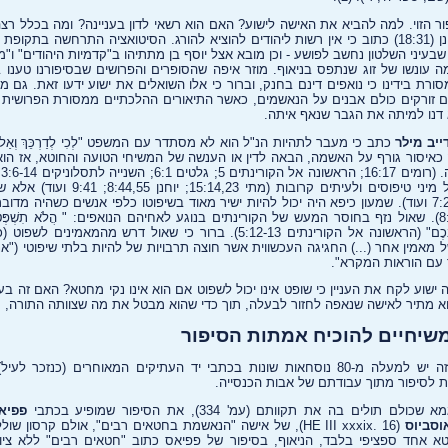
ור הזוי. למה להביא את האישה לישוע? האם הוא רשאי לדון בעניינה? ומה בכלל ר
לסקול אותה? הרי אפילו ביוחנן (18:31) כתוב כי אין רשות ליהודים להוציא להורג. הסיטואציה התרחשה 
בעיני השלטון נחשב לפושע - וכן מובא אצל יוסף בן מתתיהו ב"קדמיות היהודים" ו"מ
 עונשו של זוג שנתפס בניאוף. מוזר איפה שהסופרים והפרושים שבסיפורנו טענו בפני י
ֶּה"? מסורת בידינו כי נואפים דינם בחנק, וברור כי אלו השואלים את ישוע ידעו זאת. גם
זורקים כולם אבנים על הנאשמים, כאשר התיאורים ההלכתיים ממסורת הפרושית שו
 דנו למיתה את הגבר שנאף איתה.
יב מילר
כתב כי מעבר לתהיות הנ"ל הוא לא מסתדר עם המשפט "לְכִי לְדַרְכֵּךְ וְאַל תּ
איסור גורף על האשמה, הבאה לדין או הענשה של המשיחי הטועה והחוטא, אז הוא
שם, לא רק שישוע היה דן כל מיני טיפוסים ולעית
מהשליחים לעשות כן (יוחנן 7:24 ועוד). שמעון כיפא היה יכול להיות ישיר מאוד בשיפוטו כלפי אנשים כש
(לדוגמה, מעשי השליחים 8:23). שאול נזף בחוסר המעש של הקורינתים בנוגע לאחיהם הנואפים: " הֲלֹא תִשְׁפְּטו
וְאַתֶּם תְּבַעֲרוּ אֶת־הָרַע מִקִּרְבְּכֶם" (הראשונה אל הקורינתים 5:12-13). ברור כי ש
 מאמין אחר (...) החגיגה העכשווית אשר חוצה תרבויות של להיות בלתי שיפוטי ("א
עם הוראות המקרא".
 ישוע לקח את העניין כי שופט אינו יכול לשפוט אם הוא אינו נקי מחטא? האם זה ב
וא מתיר לאישה שנאפה לחזור לבעלה, תוך כדי שהוא מבטל את מה שצוותה התורה, 
משיחיים להוכיח אמתות הסיפור
מעבר לכך שלקטע הקצר הזה יש למעלה מ-80 נוסחאות שונות בכתבי יד העתיקים המאוחרים (כ
ות לסיפור מתוך עבודתם של אבות הכנסייה.
לים בה את תקוותם (עמ' 334), את הסיפור שמופיע בכתבי
פפיא
וסביוס
(HE III xxxix. 16), של אישה "הנאשמת בחטאים רבים", אולם קרסון ש
א אחד ספציפי בלבד, הניאוף, בסיפור של פפיאס כתוב "חטאים רבים" ללא ציון 