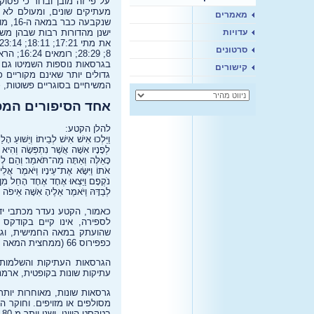
על פי זה מובן וברור כי פסו
מעתיקים שונים, ומעולם לא
מאמרים
שנקב
ישנן מהדורות רבות שבהן מש
עדויות
סרטונים
8; 28:29; רומאים 16:24; הראשונה ליוחנן השליח 5:7-9.
קישורים
גדולים יותר שאינם מקוריים
המשיחיים בסוגריים פשוטות, כלומר שלא ברור אם ה
אחד הסיפורים המפ
להלן הקטע:
וַיֵּלְכוּ אִישׁ אִישׁ לְבֵיתוֹ׃ וְיֵשׁוּעַ הָ
לְפָנָיו אִשָּׁה אֲשֶׁר נִתְפְּשָׂה וְהִיא נ
כָּאֵלֶּה וְאַתָּה מַה־תֹּאמַר׃ וְהֵם לְנַסּ
אֹתוֹ וַיִּשָּׂא אֶת־עֵינָיו וַיֹּאמֶר אֲ
נֹקְפָם וַיֵּצְאוּ אֶחָד אֶחָד הָחֵל מִן־הַזְּ
לְבַדָּהּ וַיֹּאמֶר אֵלֶיהָ אִשָּׁה אֵיפֹה ש
כאמור, הקטע נעדר מכתבי יד 
לספירה, אינו קיים בקודקס
שהועתק במאה החמישית, וגם
כפפירוס 66 (ממחצית המאה השנייה) ו-75 (מסוף המאה השנייה או תחילת השלישי) וגרסאות W ו-T (שתיהן מהמאה החמישית).
הגרסאות העתיקות והשלמות 
עתיקות שונות בקופטית, ארמני
גרסאות שונות, מאוחרות יותר
מסולפים או מזויפים. וחוקר 
בטקסט היווני, ישנן יותר מ-80 גרסאות של הסיפור.