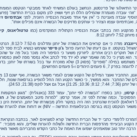
נר התיאולוגי של פרינסטון, הנחשב בעולם המשיחי לאחד ממבקרי הטקסט המומח
זוהי עובדה מוגמרת שהמילים הללו הן זיוף ושאין להן מקום בברית החדשה” (‏פר
א הוסיף עובדה מעניינת כי "אין אף אחד מאבות הכנסייה היוונית, לפני
אבתימיוס זי
 ואבתימיוס עצמו הצהיר כי עותקים מדויקים של הבשורה אינם מכילים אותו".
ות מהקטע הזה בכתבי אבות הכנסייה הקתולית המוקדמים (כמו
טרטוליאנוס
,
קיפ
 ליוחנן 8:12.
ייזנברג
מודה כי אם קוראים את
ושחל בטקסט. זו גם דעתו של הרועה פרופ'
ג'ון פייפר
ששימש כנשיא לבית ספר למ
ה ושל חוקרים רבים אחרים. ליזורקין משער כי הסיפור היה מוכר בעל פה עד שהסו
. הוא מציין כי כל מה שאמר ישוע לא ירד מיד לכתב אלא נמסר מפה לאוזן כמסורת 
שם לב כי בקטע זה, המחבר משתמש במילה "סופרים" (פסוק 3) שלא מוזכרת עוד בכל בשו
 היהודים ו-5 פעמים הפרושים).
בנוסף מדגיש
ים של המחבר. והוא ממשיך, כי כאשר הקטע הזה החל להופיע בגרסאות שונות, חל
ם אצל לוקס (21:38; 24:53).
 קרסון
, כתב בספרו "הבשורה לפי יוחנן", עמוד 333 (באנגלי
הפסוקים". וכמה שורות לפני זה, אומר קרסון: "למרות מיטב המאמצים של
ז. הו
דאלאס) להוכיח שהנרטיב הזה היה במקור חלק מבשורתו של יוחנן, הראיות הינן נגד
'המרכז ללימודי כתבי יד של הברית החדשה' קורא למוציאים לאור, בכתבה הנקראת 
 הקטע הבעייתי מהדפסות הברית החדשה ולשלוח להערות שוליים, והוא מסביר: "ל
ה הרבה יותר טוב שמאמינים ישמעו את האמת על כתבי הקודש מחבריהם מאשר מאויב