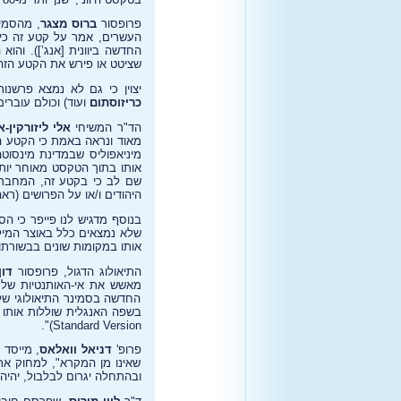
פרופסור
ברוס מצגר
, מהסמי
העשרים, אמר על קטע זה כי ”
החדשה ביוונית ‏[אנג’]). והו
שציטט או פירש את הקטע הזה,
יצוין כי גם לא נמצא פרשנ
כריזוסתום
ועוד) וכולם עוברים מיוחנן 7:52
הד"ר המשיחי
אלי ליזורקין-א
מאוד ונראה באמת כי הקטע ה
מיניאפוליס שבמדינת מינסוט
אותו בתוך הטקסט מאוחר יותר
היהודים ו/או על הפרושים (ראה לדוגמה בפרק 7, 6 פעמים
שלא נמצאים כלל באוצר המיל
אותו במקומות שונים בבשורתו של יוחנן (7:36; 7:44; 8:12; 10:36; 21:25) אבל ג
התיאולוג הדגול, פרופסור
דון
מאשש את אי-האותנטיות של 
החדשה בסמינר התיאולוגי של 
Standard Version)".
פרופ'
דניאל וואלאס
, מייסד 
שאינו מן המקרא", למחוק את
ובהתחלה יגרום לבלבול, יהי