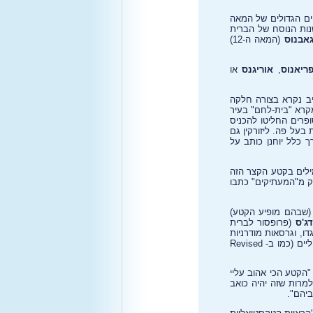
ים הגדולים של המאה
שנות הנוסח של הברית
גאבנוס
(המאה ה-12)
ריאנוס
,
אוריגנס
או
 הבשורה של יוחנן ומדלגים מ-7:52 ל-8:12, הנרטיב נקרא בצורה חלקה
קרא "בית-לחם" בעיר
פרים החליטו להכניס
בעל פה. ליזורקין גם
רתו של יוחנן; בדרך כלל יוחנן כותב על
 לנו פייפר כי הסגנון, התחביר ואוצר המילים של הקטע שונים לגמרי משאר הבשורה, ואף ישנם 13 מילים בקטע הקצר הזה
ק מ"המעתיקים" כתבו
ת): "מגוון המקומות (שבהם מופיע הקטע)
דג'ס
(פרופסור לברית
ו, וגרסאות מודרניות
בשפה האנגלית שוללות אותו משאר הטקסט (כמו בגרסה הבינלאומית החדשה – NIV) או דוחות אותו להערת שוליים (כמו ב- Revised
"הקטע הכי אהוב עליי
מרות שזה יהיה כואב
יהם".