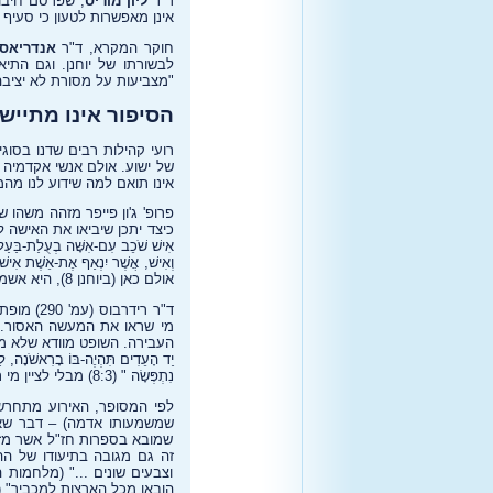
ד"ר
ליון מוריס
אינן מאפשרות לטעון כי סעיף זה
חוקר המקרא, ד"ר
אנדריאס
לבשורתו של יוחנן. וגם התיא
"מצביעות על מסורת לא יציב
הסיפור אינו מתיי
רועי קהילות רבים שדנו בסוג
של ישוע. אולם אנשי אקדמיה 
אינו תואם למה שידוע לנו מה
פרופ' ג'ון פייפר מזהה משהו
כיצד יתכן שיביאו את האישה לבד
אִישׁ שֹׁכֵב עִם-אִשָּׁה בְעֻלַת-בַּעַל
וְאִישׁ, אֲשֶׁר יִנְאַף אֶת-אֵשֶׁת אִיש
אולם כאן (ביוחנן 8), היא אשמה ואין גבר אשם...", תוהה הפרופסור.
ד"ר ריד
מי שראו את המעשה האסור. כ
העבירה. השופט מוודא שלא מד
יַד הָעֵדִים תִּהְיֶה-בּוֹ בָרִאשֹׁנָ
נִתְפְּשָׂה " (8:3) מבלי לציין מי תפש אותה, והאם העדים – אם ישנם - נמצאים בין הפרושים והסופרים שבאו לפני ישוע לשאול אותו על כך.
לפי המסופר, האירוע מתחרש בבית המקדש (8:2), אולם לפי מח
שמשמעותו אדמה) – דבר שאכ
שמובא בספרות חז"ל אשר מזכי
זה גם מגובה בתיעודו של ההי
וצבעים שונים ..." (מלחמות 
הובאו מכל הארצות למכביר" (שם,